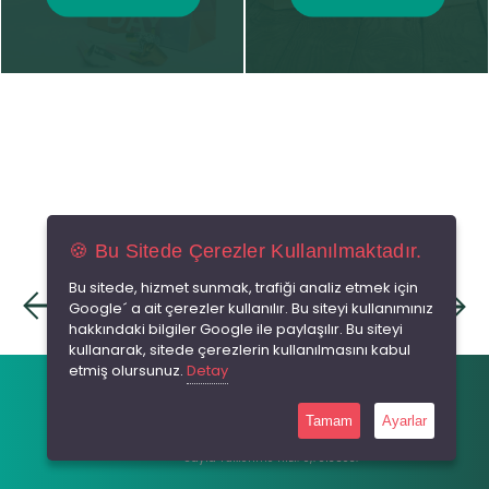
🍪 Bu Sitede Çerezler Kullanılmaktadır.
Bu sitede, hizmet sunmak, trafiği analiz etmek için
m Koşulları
Kamu Bilgilendirmesi
Bilgi Toplum
Google´ a ait çerezler kullanılır. Bu siteyi kullanımınız
hakkındaki bilgiler Google ile paylaşılır. Bu siteyi
kullanarak, sitede çerezlerin kullanılmasını kabul
etmiş olursunuz.
Detay
© 2026 Tüm hakları saklıdır.
Tamam
Ayarlar
Made by
With
RabbitCMS
Sayfa Yüklenme Hızı: 0,7813Sec.