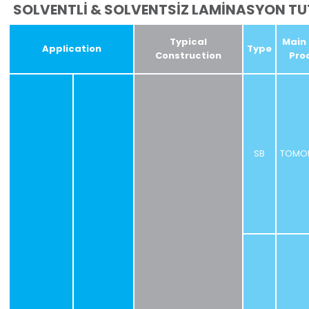
SOLVENTLİ & SOLVENTSİZ LAMİNASYON TU
Typical
Main
Application
Type
Construction
Pro
SB
TOMO