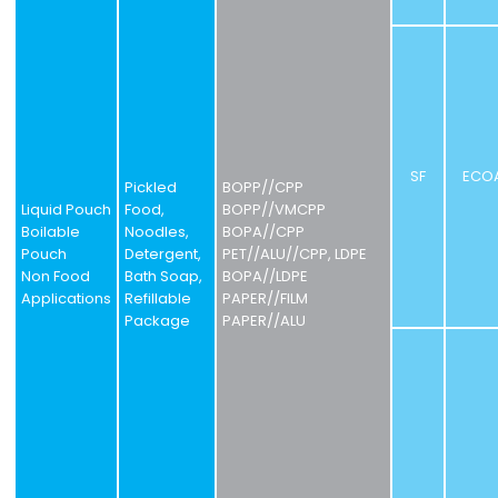
SF
ECO
Pickled
BOPP//CPP
Liquid Pouch
Food,
BOPP//VMCPP
Boilable
Noodles,
BOPA//CPP
Pouch
Detergent,
PET//ALU//CPP, LDPE
Non Food
Bath Soap,
BOPA//LDPE
Applications
Refillable
PAPER//FILM
Package
PAPER//ALU