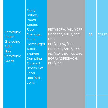
Curry
Sauce,
Pasta
Sauce,
Rice
PET//BOPA//ALU//CPP,
Retortable
Porridge,
HDPE PET//ALU//CPP,
SB
TOMO
Pouch
Tuna,
HDPE
(including
Hamburger
PET//BOPA//CPP,
ALU)
Steak,
HDPE PET//ALU//LDPE
Non
Shumai
PET//LDPE BOPA//LDPE
Retortable
Dumpling,
BOPA//LDPE(EVOH)
Foods
Cooked
PET//CPP
Beans, Pet
Food,
Lids (Milk,
Jelly)