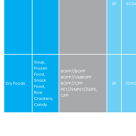
SF
ECO
Soup,
Frozen
BOPP//BOPP
Food,
BOPP//VMBOPP
Snack
Dry Foods
BOPP//CPP
SF
TOYO
Food,
PET//VMPET//LDPE,
Rice
CPP
Crackers,
Candy