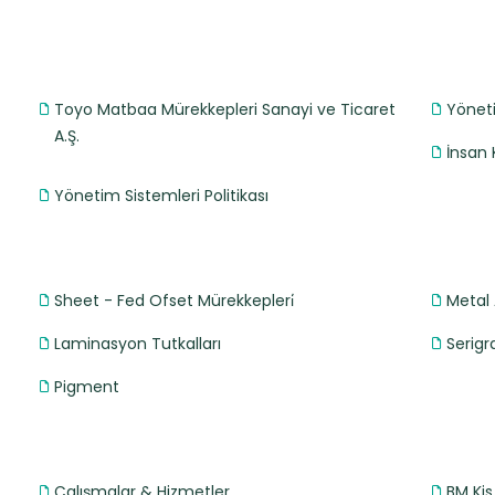
Toyo Matbaa Mürekkepleri Sanayi ve Ticaret
Yönet
A.Ş.
İnsan 
Yönetim Sistemleri Politikası
Sheet - Fed Ofset Mürekkepleri̇
Metal 
Laminasyon Tutkalları
Serigr
Pigment
Çalışmalar & Hizmetler
BM Kis