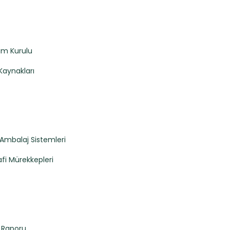
im Kurulu
Kaynakları
Ambalaj Sistemleri
afi Mürekkepleri
 Raporu