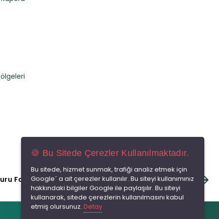
Bölgeleri
🍪 Bu Sitede Çerezler Kullanılmaktadır.
Bu sitede, hizmet sunmak, trafiği analiz etmek için
Google´ a ait çerezler kullanılır. Bu siteyi kullanımınız
uru Formu
KVKK Politikamız
Çerez Po
hakkındaki bilgiler Google ile paylaşılır. Bu siteyi
kullanarak, sitede çerezlerin kullanılmasını kabul
etmiş olursunuz.
Detay